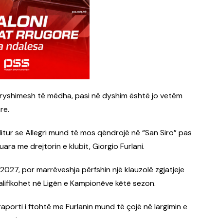
ndryshimesh të mëdha, pasi në dyshim është jo vetëm
re.
ë ditur se Allegri mund të mos qëndrojë në “San Siro” pas
ra me drejtorin e klubit, Giorgio Furlani.
 2027, por marrëveshja përfshin një klauzolë zgjatjeje
alifikohet në Ligën e Kampionëve këtë sezon.
porti i ftohtë me Furlanin mund të çojë në largimin e