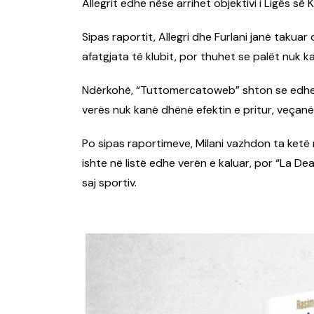
Allegrit edhe nëse arrihet objektivi i Ligës së
Sipas raportit, Allegri dhe Furlani janë takuar
afatgjata të klubit, por thuhet se palët nuk kan
Ndërkohë, “Tuttomercatoweb” shton se edhe 
verës nuk kanë dhënë efektin e pritur, veçan
Po sipas raportimeve, Milani vazhdon ta ketë
ishte në listë edhe verën e kaluar, por “La De
saj sportiv.