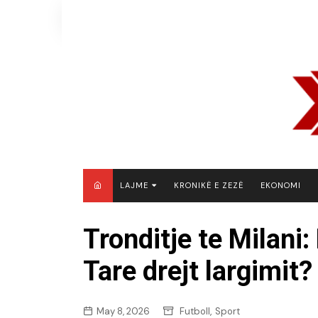
Skip
to
content
LAJME
KRONIKË E ZEZË
EKONOMI
MAQEDONI E VERIUT
Tronditje te Milani:
KOSOVË
Tare drejt largimit?
SHQIPËRI
RAJON
BOTË
,
May 8, 2026
Futboll
Sport