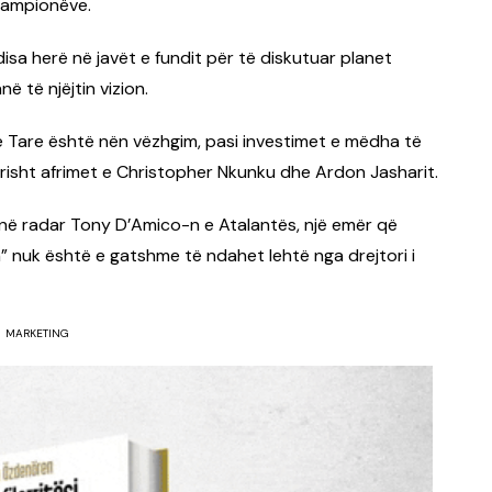
 Kampionëve.
 disa herë në javët e fundit për të diskutuar planet
ë të njëjtin vizion.
Tare është nën vëzhgim, pasi investimet e mëdha të
ërisht afrimet e Christopher Nkunku dhe Ardon Jasharit.
 në radar Tony D’Amico-n e Atalantës, një emër që
a” nuk është e gatshme të ndahet lehtë nga drejtori i
MARKETING