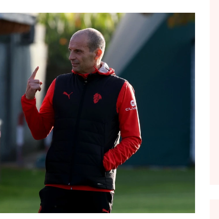
FOL POPULL
GJURMË
INTERVISTA EMISION
KONAKU
KU E KISHIM FJALEN
LIGJERATE FETARE
PARADITE ME NE
PIKËPAMJE
RECETA E DITES
RELAKS
RETRO JAVORE