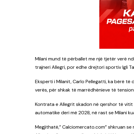
Milani mund të përballet me një tjetër verë 
trajneri Allegri, por edhe drejtori sportiv Igli Ta
Eksperti i Milanit, Carlo Pellegatti, ka bërë t
verës, për shkak të marrëdhënieve të tensionua
Kontrata e Allegrit skadon në qershor të vitit
automatike deri më 2028, në rast se Milani ku
Megjithatë,” Calciomercato.com” shkruan se ra