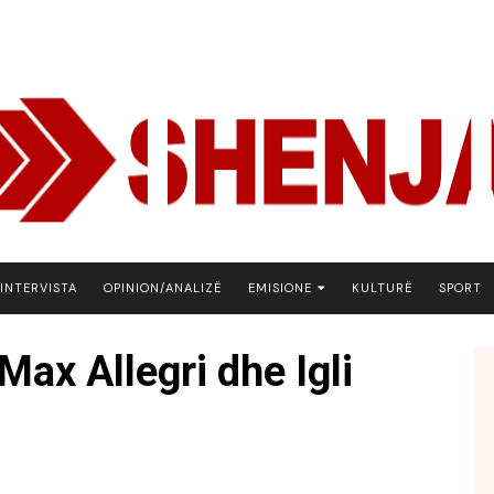
INTERVISTA
OPINION/ANALIZË
EMISIONE
KULTURË
SPORT
ARENA
 Max Allegri dhe Igli
BOTA NE FOKUS
EKONOMIKS
EMISION DEBATIV
FJALA