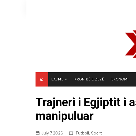
Skip
to
content
LAJME
KRONIKË E ZEZË
EKONOMI
MAQEDONI E VERIUT
Trajneri i Egjiptit i
KOSOVË
manipuluar
SHQIPËRI
RAJON
BOTË
,
July 7, 2026
Futboll
Sport