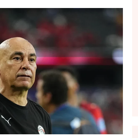
FOL POPULL
GJURMË
INTERVISTA EMISION
KONAKU
KU E KISHIM FJALEN
LIGJERATE FETARE
PARADITE ME NE
PIKËPAMJE
RECETA E DITES
RELAKS
RETRO JAVORE