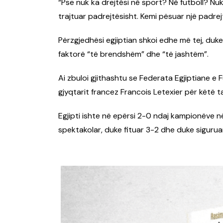
“Pse nuk ka drejtësi në sport? Në futboll? Nuk
trajtuar padrejtësisht. Kemi pësuar një padrejt
Përzgjedhësi egjiptian shkoi edhe më tej, duke
faktorë “të brendshëm” dhe “të jashtëm”.
Ai zbuloi gjithashtu se Federata Egjiptiane e
gjyqtarit francez Francois Letexier për këtë t
Egjipti ishte në epërsi 2-0 ndaj kampionëve në 
spektakolar, duke fituar 3-2 dhe duke siguruar 