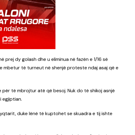
ë prej dy golash dhe u eliminua në fazën e 1/16 së
 e mbetur të turneut në shenjë proteste ndaj asaj që e
 për të mbrojtur atë që besoj. Nuk do të shikoj asnjë
i egjiptian.
yqtarit, duke lënë të kuptohet se skuadra e tij ishte