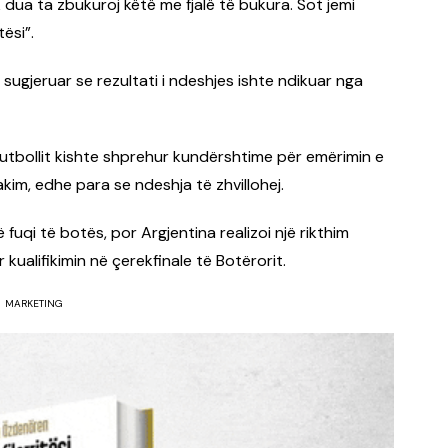
 dua ta zbukuroj këtë me fjalë të bukura. Sot jemi
ësi”.
 sugjeruar se rezultati i ndeshjes ishte ndikuar nga
 Futbollit kishte shprehur kundërshtime për emërimin e
akim, edhe para se ndeshja të zhvillohej.
fuqi të botës, por Argjentina realizoi një rikthim
kualifikimin në çerekfinale të Botërorit.
MARKETING