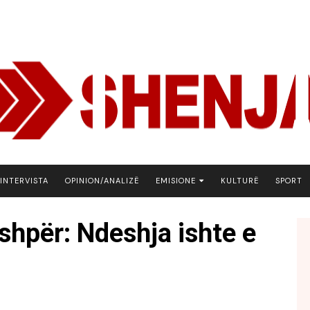
INTERVISTA
OPINION/ANALIZË
EMISIONE
KULTURË
SPORT
ARENA
 ashpër: Ndeshja ishte e
BOTA NE FOKUS
EKONOMIKS
EMISION DEBATIV
FJALA