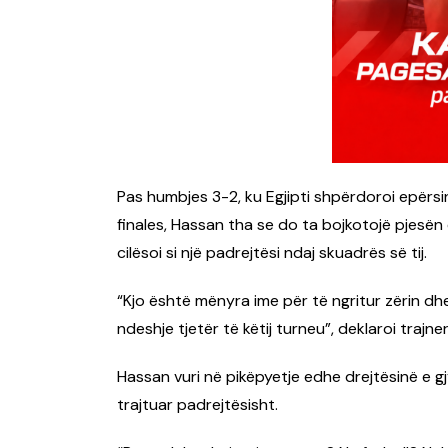
Pas humbjes 3-2, ku Egjipti shpërdoroi epërsin
finales, Hassan tha se do ta bojkotojë pjesën
cilësoi si një padrejtësi ndaj skuadrës së tij.
“Kjo është mënyra ime për të ngritur zërin dhe
ndeshje tjetër të këtij turneu”, deklaroi trajner
Hassan vuri në pikëpyetje edhe drejtësinë e gj
trajtuar padrejtësisht.