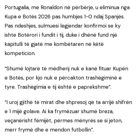
Portugalia, me Ronaldon në përbërje, u eliminua nga
Kupa e Botës 2026 pas humbjes 1-0 ndaj Spanjës.
Pas ndeshjes, sulmuesi legjendar konfirmoi se ky
ishte Botërori i fundit i tij, duke i dhënë fund një
kapitulli të gjatë me kombëtaren në këtë
kompeticion.
“Shumë lojtarë të mëdhenj nuk e kanë fituar Kupën
e Botës, por kjo nuk e përcakton trashëgiminë e
tyre. Trashëgimia e tij është e paprekshme”.
“I uroj gjithë të mirat dhe shpresoj që ta arrijë shifrën
e 1 mijë golave. Ai ka frymëzuar shumë breza,
veçanërisht fëmijët, përmes mënyrës se si jeton,
merr frymë dhe e mendon futbollin”.