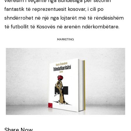
vlerësim i veçantë nga Bundesliga për sezonin
fantastik të reprezentuesit kosovar, i cili po
shndërrohet në një nga lojtarët më të rëndësishëm
të futbollit të Kosovës në arenën ndërkombëtare.
MARKETING
Share Now