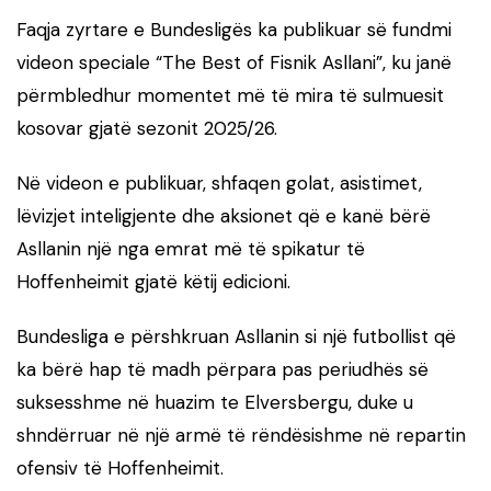
Faqja zyrtare e Bundesligës ka publikuar së fundmi
videon speciale “The Best of Fisnik Asllani”, ku janë
përmbledhur momentet më të mira të sulmuesit
kosovar gjatë sezonit 2025/26.
Në videon e publikuar, shfaqen golat, asistimet,
lëvizjet inteligjente dhe aksionet që e kanë bërë
Asllanin një nga emrat më të spikatur të
Hoffenheimit gjatë këtij edicioni.
Bundesliga e përshkruan Asllanin si një futbollist që
ka bërë hap të madh përpara pas periudhës së
suksesshme në huazim te Elversbergu, duke u
shndërruar në një armë të rëndësishme në repartin
ofensiv të Hoffenheimit.