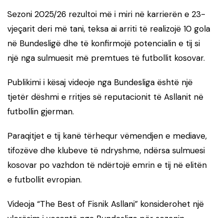
Sezoni 2025/26 rezultoi më i miri në karrierën e 23-
vjeçarit deri më tani, teksa ai arriti të realizojë 10 gola
në Bundesligë dhe të konfirmojë potencialin e tij si
një nga sulmuesit më premtues të futbollit kosovar.
Publikimi i kësaj videoje nga Bundesliga është një
tjetër dëshmi e rritjes së reputacionit të Asllanit në
futbollin gjerman.
Paraqitjet e tij kanë tërhequr vëmendjen e mediave,
tifozëve dhe klubeve të ndryshme, ndërsa sulmuesi
kosovar po vazhdon të ndërtojë emrin e tij në elitën
e futbollit evropian.
Videoja “The Best of Fisnik Asllani” konsiderohet një