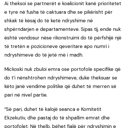
Ai theksoi se partnerët e koalicionit kanë prioritetet
e tyre në fusha të caktuara dhe se pikërisht për
shkak të kësaj do të ketë ndryshime në
shpërndarjen e departamenteve. Sipas tij, ende nuk
është vendosur nëse rikonstruimi do të përfshijë një
të tretën e pozicioneve qeveritare apo numri i
ndryshimeve do të jetë më i madh.
Mickoski nuk zbuloi emra ose portofole specifike që
do t’i nënshtrohen ndryshimeve, duke theksuar se
këto janë vendime politike që duhet të merren së
pari në nivel partie.
“Së pari, duhet të kalojë seanca e Komitetit
Ekzekutiv, dhe pastaj do të shpallim emrat dhe
portofolet. Në thelb, bëhet fjalë për ndryshimin e