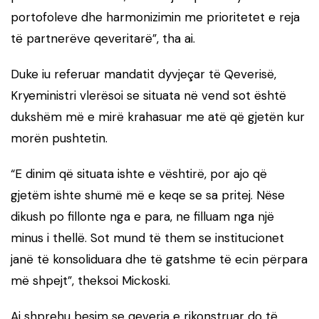
portofoleve dhe harmonizimin me prioritetet e reja
të partnerëve qeveritarë”, tha ai.
Duke iu referuar mandatit dyvjeçar të Qeverisë,
Kryeministri vlerësoi se situata në vend sot është
dukshëm më e mirë krahasuar me atë që gjetën kur
morën pushtetin.
“E dinim që situata ishte e vështirë, por ajo që
gjetëm ishte shumë më e keqe se sa pritej. Nëse
dikush po fillonte nga e para, ne filluam nga një
minus i thellë. Sot mund të them se institucionet
janë të konsoliduara dhe të gatshme të ecin përpara
më shpejt”, theksoi Mickoski.
Ai shprehu besim se qeveria e rikonstruar do të