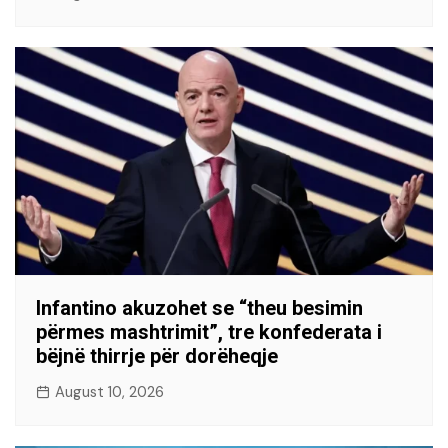
Infantino akuzohet se “theu besimin
përmes mashtrimit”, tre konfederata i
bëjnë thirrje për dorëheqje
August 10, 2026