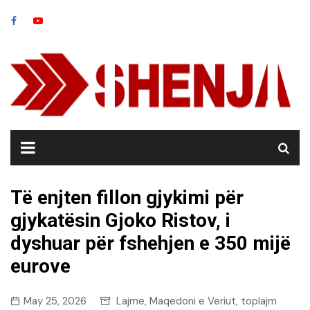
Skip
to
content
Të enjten fillon gjykimi për
gjykatësin Gjoko Ristov, i
dyshuar për fshehjen e 350 mijë
eurove
May 25, 2026
Lajme
Maqedoni e Veriut
toplajm
,
,