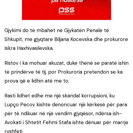
Gjykimi do të mbahet në Gjykatën Penale të
Shkupit, me gjyqtare
Biljana Kocevska
dhe prokurore
Iskra Haxhivasilevska
.
Ristov i ka mohuar akuzat, duke thënë se paratë ishin
të prindërve të tij, por Prokuroria pretendon se ka
prova që e lidhin atë me to.
Rasti lidhet edhe me një skandal korrupsioni, ku
Lupço Pecov
kishte denoncuar një kërkesë për para
për të ndikuar në një vendim gjyqësor, ndërsa ish-
Avokati i Shtetit
Fehmi Stafa
ishte dënuar për marrje
ryshfeti.