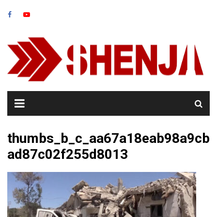
Skip
to
content
thumbs_b_c_aa67a18eab98a9cb
ad87c02f255d8013