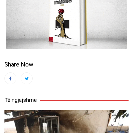
Share Now
Të ngjajshme