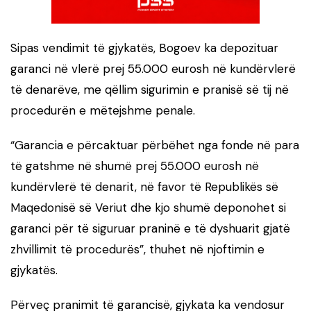
Sipas vendimit të gjykatës, Bogoev ka depozituar
garanci në vlerë prej 55.000 eurosh në kundërvlerë
të denarëve, me qëllim sigurimin e pranisë së tij në
procedurën e mëtejshme penale.
“Garancia e përcaktuar përbëhet nga fonde në para
të gatshme në shumë prej 55.000 eurosh në
kundërvlerë të denarit, në favor të Republikës së
Maqedonisë së Veriut dhe kjo shumë deponohet si
garanci për të siguruar praninë e të dyshuarit gjatë
zhvillimit të procedurës”, thuhet në njoftimin e
gjykatës.
Përveç pranimit të garancisë, gjykata ka vendosur