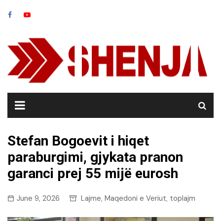
Skip
to
content
Stefan Bogoevit i hiqet
paraburgimi, gjykata pranon
garanci prej 55 mijë eurosh
June 9, 2026
Lajme
Maqedoni e Veriut
toplajm
,
,