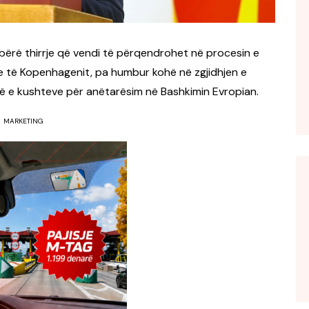
ërë thirrje që vendi të përqendrohet në procesin e
e të Kopenhagenit, pa humbur kohë në zgjidhjen e
jesë e kushteve për anëtarësim në Bashkimin Evropian.
MARKETING