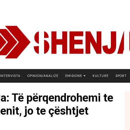
INTERVISTA
OPINION/ANALIZË
EMISIONE
KULTURË
SPORT
ARENA
a: Të përqendrohemi te
BOTA NE FOKUS
nit, jo te çështjet
EKONOMIKS
EMISION DEBATIV
FJALA