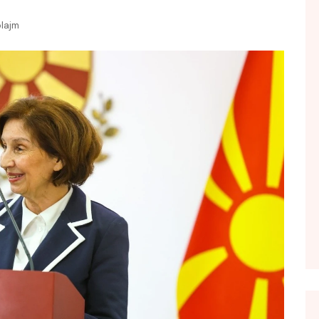
FOL POPULL
plajm
GJURMË
INTERVISTA EMISION
KONAKU
KU E KISHIM FJALEN
LIGJERATE FETARE
PARADITE ME NE
PIKËPAMJE
RECETA E DITES
RELAKS
RETRO JAVORE