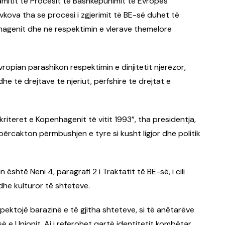
mitit të Procesit të Bashkëpunimit të Evropës
vkova tha se procesi i zgjerimit të BE-së duhet të
hagenit dhe në respektimin e vlerave themelore
Evropian parashikon respektimin e dinjitetit njerëzor,
 dhe të drejtave të njeriut, përfshirë të drejtat e
kriteret e Kopenhagenit të vitit 1993”, tha presidentja,
përcakton përmbushjen e tyre si kusht ligjor dhe politik
është Neni 4, paragrafi 2 i Traktatit të BE-së, i cili
dhe kulturor të shteteve.
ektojë barazinë e të gjitha shteteve, si të anëtarëve
 e Unionit. Ai i referohet qartë identitetit kombëtar,