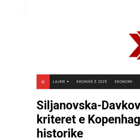
Skip
to
content
LAJME
KRONIKË E ZEZË
EKONOMI
MAQEDONI E VERIUT
Siljanovska-Davkov
KOSOVË
kriteret e Kopenhage
SHQIPËRI
RAJON
historike
BOTË