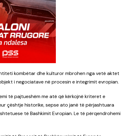
dentiteti kombëtar dhe kulturor mbrohen nga vetë aktet
jekt i negociatave në procesin e integrimit evropian.
hemi të pajtueshëm me atë që kërkojnë kriteret e
ur çështje historike, sepse ato janë të përjashtuara
ushtetuese të Bashkimit Evropian. Le të përqendrohemi