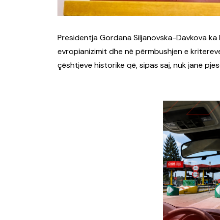
Presidentja Gordana Siljanovska-Davkova ka b
evropianizimit dhe në përmbushjen e kriterev
çështjeve historike që, sipas saj, nuk janë p