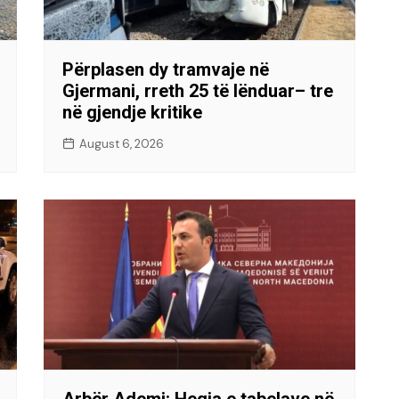
Përplasen dy tramvaje në
Gjermani, rreth 25 të lënduar– tre
në gjendje kritike
August 6, 2026
Arbër Ademi: Heqja e tabelave në