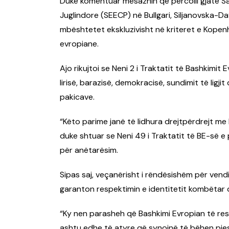
Duke komentuar mesazhin që përcolli gjatë Sa
Juglindore (SEECP) në Bullgari, Siljanovska-Da
mbështetet ekskluzivisht në kriteret e Kopen
evropiane.
Ajo rikujtoi se Neni 2 i Traktatit të Bashkimit 
lirisë, barazisë, demokracisë, sundimit të ligjit
pakicave.
“Këto parime janë të lidhura drejtpërdrejt me 
duke shtuar se Neni 49 i Traktatit të BE-së e 
për anëtarësim.
Sipas saj, veçanërisht i rëndësishëm për vendin 
garanton respektimin e identitetit kombëtar 
“Ky nen parasheh që Bashkimi Evropian të resp
ashtu edhe të atyre që synojnë të bëhen pjesë