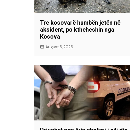
Tre kosovarë humbën jetën në
aksident, po ktheheshin nga
Kosova
August 6, 2026
Privohet nga liria shoferi i cili dje