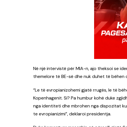
Në një intervistë për MIA-n, ajo theksoi se i
themelore të BE-së dhe nuk duhet të bëhen ob
“Le të evropianizohemi gjatë rrugës, le të bë
Kopenhagenit. Si? Pa humbur kohë duke zgjidh
nga identiteti dhe mbrohen nga dispozitat k
te evropianizimi”, deklaroi presidentja.