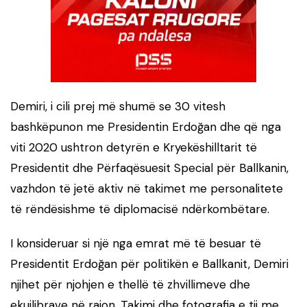
Demiri, i cili prej më shumë se 30 vitesh
bashkëpunon me Presidentin Erdoğan dhe që nga
viti 2020 ushtron detyrën e Kryekëshilltarit të
Presidentit dhe Përfaqësuesit Special për Ballkanin,
vazhdon të jetë aktiv në takimet me personalitete
të rëndësishme të diplomacisë ndërkombëtare.
I konsideruar si një nga emrat më të besuar të
Presidentit Erdoğan për politikën e Ballkanit, Demiri
njihet për njohjen e thellë të zhvillimeve dhe
ekuilibrave në rajon. Takimi dhe fotografia e tij me