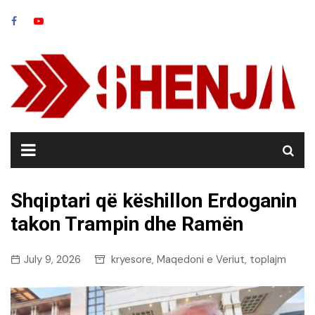
Skip
to
content
Shqiptari që këshillon Erdoganin
takon Trampin dhe Ramën
July 9, 2026
kryesore
Maqedoni e Veriut
toplajm
,
,