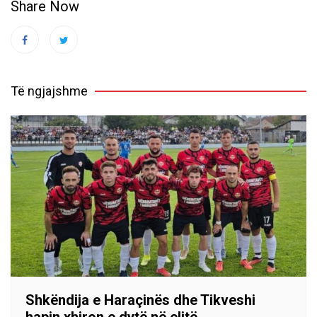
Share Now
Të ngjajshme
Shkëndija e Haraçinës dhe Tikveshi
hapin xhiron e dytë në elitë