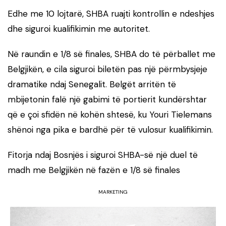
Edhe me 10 lojtarë, SHBA ruajti kontrollin e ndeshjes
dhe siguroi kualifikimin me autoritet.
Në raundin e 1/8 së finales, SHBA do të përballet me
Belgjikën, e cila siguroi biletën pas një përmbysjeje
dramatike ndaj Senegalit. Belgët arritën të
mbijetonin falë një gabimi të portierit kundërshtar
që e çoi sfidën në kohën shtesë, ku Youri Tielemans
shënoi nga pika e bardhë për të vulosur kualifikimin.
Fitorja ndaj Bosnjës i siguroi SHBA-së një duel të
madh me Belgjikën në fazën e 1/8 së finales
MARKETING