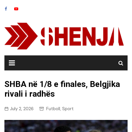
Skip
to
content
SHBA në 1/8 e finales, Belgjika
rivali i radhës
July 2, 2026
Futboll
Sport
,