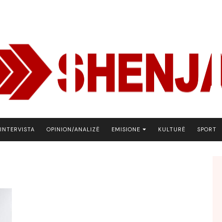
INTERVISTA
OPINION/ANALIZË
EMISIONE
KULTURË
SPORT
ARENA
BOTA NE FOKUS
EKONOMIKS
EMISION DEBATIV
FJALA