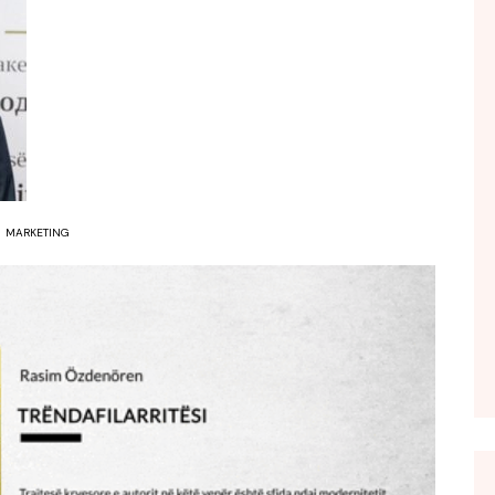
FOL POPULL
GJURMË
INTERVISTA EMISION
KONAKU
KU E KISHIM FJALEN
LIGJERATE FETARE
MARKETING
PARADITE ME NE
PIKËPAMJE
RECETA E DITES
RELAKS
RETRO JAVORE