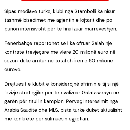
Sipas mediave turke, klubi nga Stambolli ka nisur
tashmë bisedimet me agjentin e lojtarit dhe po
punon intensivisht për të finalizuar marrëveshjen.
Fenerbahçe raportohet se i ka ofruar Salah një
kontratë trevjeçare me vlerë 20 milionë euro në
sezon, duke arritur në total shifrën e 60 milionë
eurove.
Drejtuesit e klubit e konsiderojnë afrimin e tij si një
lëvizje strategjike për të rivalizuar Galatasarayn në
garën për titullin kampion. Përveç interesimit nga
Arabia Saudite dhe MLS, pista turke duket aktualisht
më konkrete për sulmuesin egjiptian.