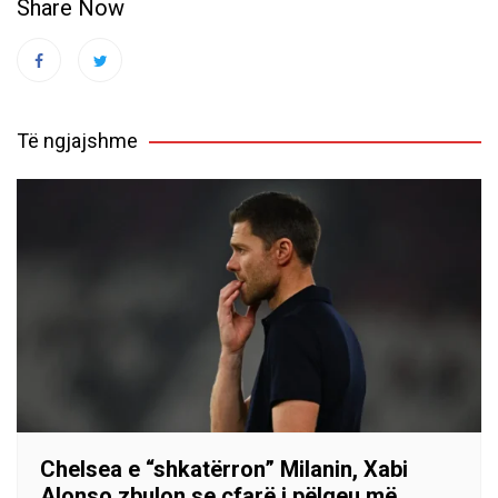
Share Now
Të ngjajshme
Chelsea e “shkatërron” Milanin, Xabi
Alonso zbulon se çfarë i pëlqeu më