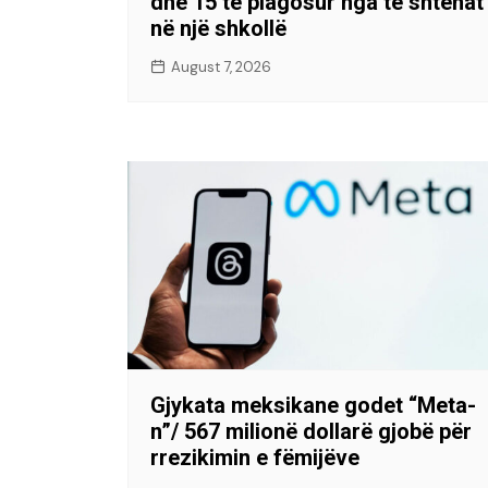
dhe 15 të plagosur nga të shtënat
në një shkollë
August 7, 2026
Gjykata meksikane godet “Meta-
n”/ 567 milionë dollarë gjobë për
rrezikimin e fëmijëve