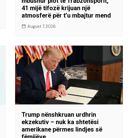
mbushur plot të Trabzonsporit,
41 mijë tifozë krijuan një
atmosferë për t’u mbajtur mend
August 7, 2026
Trump nënshkruan urdhrin
ekzekutiv – nuk ka shtetësi
amerikane përmes lindjes së
fëmijëve