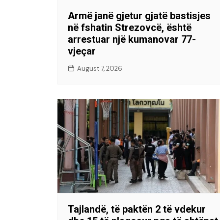
Armë janë gjetur gjatë bastisjes
në fshatin Strezovcë, është
arrestuar një kumanovar 77-
vjeçar
August 7, 2026
Tajlandë, të paktën 2 të vdekur