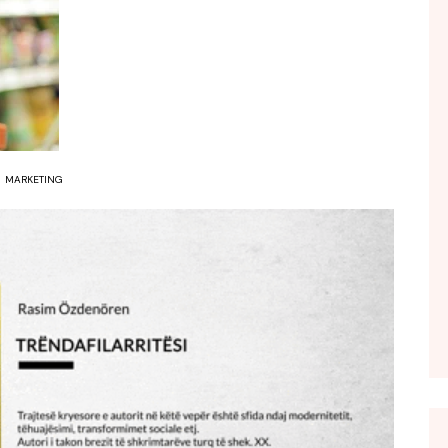
FOL POPULL
GJURMË
INTERVISTA EMISION
KONAKU
KU E KISHIM FJALEN
MARKETING
LIGJERATE FETARE
PARADITE ME NE
PIKËPAMJE
RECETA E DITES
RELAKS
RETRO JAVORE