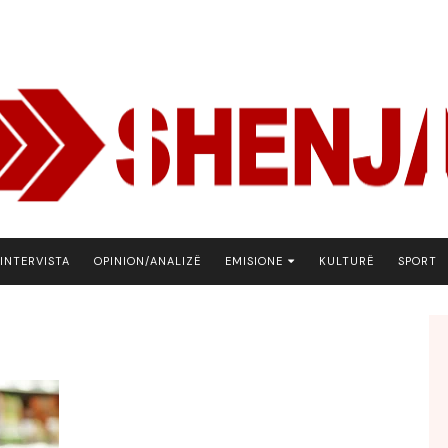
INTERVISTA
OPINION/ANALIZË
EMISIONE
KULTURË
SPORT
ARENA
BOTA NE FOKUS
EKONOMIKS
EMISION DEBATIV
FJALA