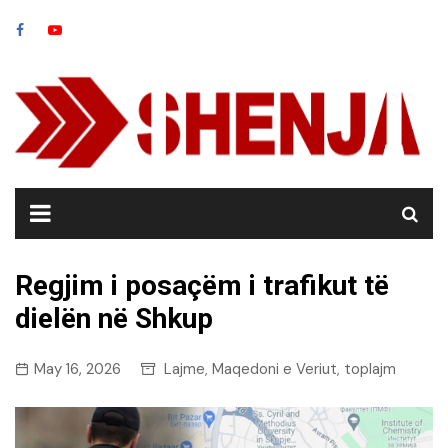
Skip
to
content
Regjim i posaçëm i trafikut të
dielën në Shkup
May 16, 2026
Lajme
Maqedoni e Veriut
toplajm
,
,