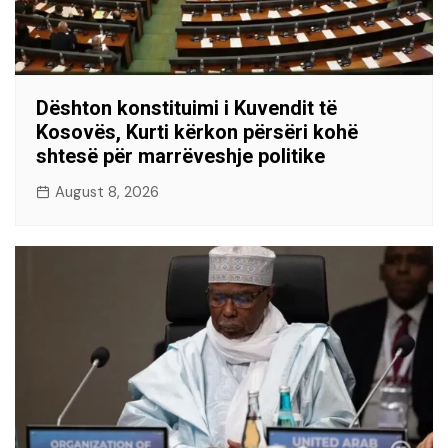
Dështon konstituimi i Kuvendit të
Kosovës, Kurti kërkon përsëri kohë
shtesë për marrëveshje politike
August 8, 2026