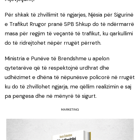
Për shkak të zhvillimit të ngjarjes, Njësia për Sigurinë
e Trafikut Rrugor pranë SPB Shkup do të ndërmarrë
masa për regjim të veçantë të trafikut, ku qarkullimi
do të ridrejtohet nëpër rrugët përreth.
Ministria e Punëve të Brendshme u apelon
qytetarëve që të respektojnë urdhrat dhe
udhëzimet e dhëna të nëpunësve policorë në rrugët
ku do të zhvillohet ngjarja, me qëllim realizimin e saj
pa pengesa dhe në mënyrë të sigurt.
MARKETING