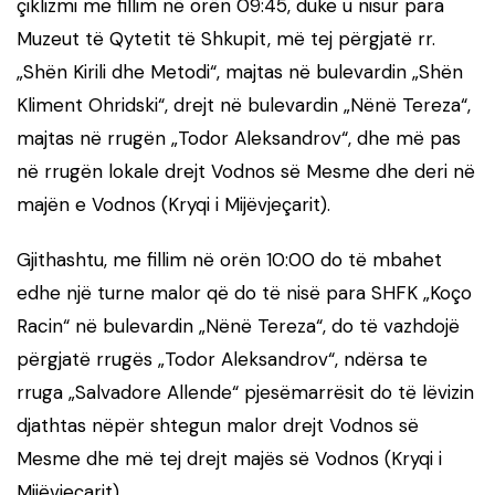
çiklizmi me fillim në orën 09:45, duke u nisur para
Muzeut të Qytetit të Shkupit, më tej përgjatë rr.
„Shën Kirili dhe Metodi“, majtas në bulevardin „Shën
Kliment Ohridski“, drejt në bulevardin „Nënë Tereza“,
majtas në rrugën „Todor Aleksandrov“, dhe më pas
në rrugën lokale drejt Vodnos së Mesme dhe deri në
majën e Vodnos (Kryqi i Mijëvjeçarit).
Gjithashtu, me fillim në orën 10:00 do të mbahet
edhe një turne malor që do të nisë para SHFK „Koço
Racin“ në bulevardin „Nënë Tereza“, do të vazhdojë
përgjatë rrugës „Todor Aleksandrov“, ndërsa te
rruga „Salvadore Allende“ pjesëmarrësit do të lëvizin
djathtas nëpër shtegun malor drejt Vodnos së
Mesme dhe më tej drejt majës së Vodnos (Kryqi i
Mijëvjeçarit).