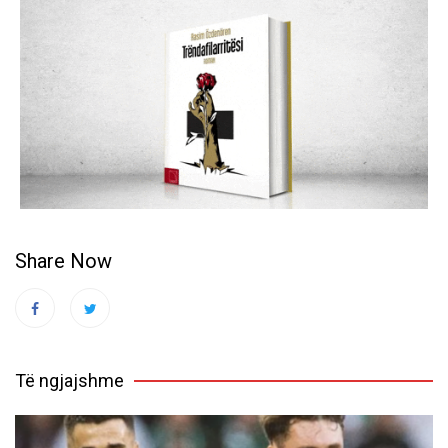
Share Now
Të ngjajshme