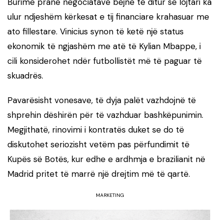
Burime pranë negociatave bëjnë të ditur se lojtari ka
ulur ndjeshëm kërkesat e tij financiare krahasuar me
ato fillestare. Vinicius synon të ketë një status
ekonomik të ngjashëm me atë të Kylian Mbappe, i
cili konsiderohet ndër futbollistët më të paguar të
skuadrës.
Pavarësisht vonesave, të dyja palët vazhdojnë të
shprehin dëshirën për të vazhduar bashkëpunimin.
Megjithatë, rinovimi i kontratës duket se do të
diskutohet seriozisht vetëm pas përfundimit të
Kupës së Botës, kur edhe e ardhmja e brazilianit në
Madrid pritet të marrë një drejtim më të qartë.
MARKETING