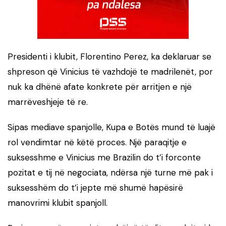
Presidenti i klubit, Florentino Perez, ka deklaruar se
shpreson që Vinicius të vazhdojë te madrilenët, por
nuk ka dhënë afate konkrete për arritjen e një
marrëveshjeje të re.
Sipas mediave spanjolle, Kupa e Botës mund të luajë
rol vendimtar në këtë proces. Një paraqitje e
suksesshme e Vinicius me Brazilin do t’i forconte
pozitat e tij në negociata, ndërsa një turne më pak i
suksesshëm do t’i jepte më shumë hapësirë
manovrimi klubit spanjoll.