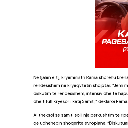
Në fjalën e tij, kryeministri Rama shprehu kren
rëndësishëm në kryeqytetin shqiptar. “Jemi mb
diskutim të rëndësishëm, intensiv dhe të hapu
dhe titulli kryesor i këtij Samiti,” deklaroi Rama
Ai theksoi se samiti solli një përkushtim të ri
që udhëheqin shoqëritë evropiane. “Diskutu