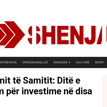
INTERVISTA
OPINION/ANALIZË
EMISIONE
KULTURË
SPORT
ARENA
t të Samitit: Ditë e
BOTA NE FOKUS
 për investime në disa
EKONOMIKS
EMISION DEBATIV
FJALA