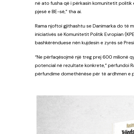
në ato fusha që i përkasin komunitetit politi
pjesë e BE-së,” tha ai.
Rama njoftoi gjithashtu se Danimarka do të m
iniciativës së Komunitetit Politik Evropian (K
bashkërënduese nën kujdesin e zyrës së Presid
“Ne përfaqësojmë një treg prej 600 milionë 
potencial në rezultate konkrete,” përfundoi 
përfundime domethënëse për të ardhmen e p