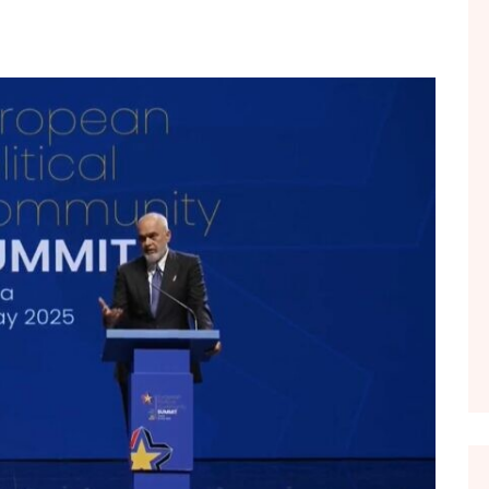
FOL POPULL
GJURMË
INTERVISTA EMISION
KONAKU
KU E KISHIM FJALEN
LIGJERATE FETARE
PARADITE ME NE
PIKËPAMJE
RECETA E DITES
RELAKS
RETRO JAVORE