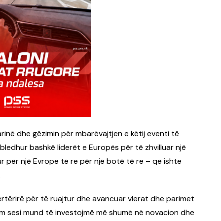
arinë dhe gëzimin për mbarëvajtjen e këtij eventi të
ledhur bashkë liderët e Europës për të zhvilluar një
r për një Evropë të re për një botë të re – që ishte
.
përtërirë për të ruajtur dhe avancuar vlerat dhe parimet
am sesi mund të investojmë më shumë në novacion dhe