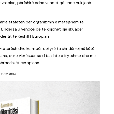
k evropian, përfshirë edhe vendet që ende nuk janë
arrë stafetën për organizimin e mëtejshëm të
PE), ndërsa u vendos që të krijohet një skuadër
entit të Këshillit Europian.
qytetarësh dhe kemi për detyrë ta shndërrojmë këtë
Rama, duke vlerësuar se dita ishte e frytshme dhe me
ërbashkët evropiane.
MARKETING