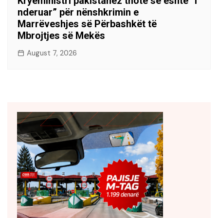
Kryeministri pakistanez thotë se është “i
nderuar” për nënshkrimin e
Marrëveshjes së Përbashkët të
Mbrojtjes së Mekës
August 7, 2026