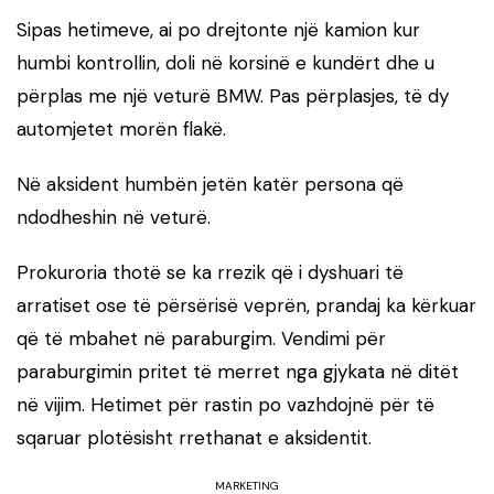
Sipas hetimeve, ai po drejtonte një kamion kur
humbi kontrollin, doli në korsinë e kundërt dhe u
përplas me një veturë BMW. Pas përplasjes, të dy
automjetet morën flakë.
Në aksident humbën jetën katër persona që
ndodheshin në veturë.
Prokuroria thotë se ka rrezik që i dyshuari të
arratiset ose të përsërisë veprën, prandaj ka kërkuar
që të mbahet në paraburgim. Vendimi për
paraburgimin pritet të merret nga gjykata në ditët
në vijim. Hetimet për rastin po vazhdojnë për të
sqaruar plotësisht rrethanat e aksidentit.
MARKETING