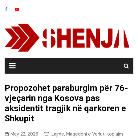
Skip
to
content
Propozohet paraburgim për 76-
vjeçarin nga Kosova pas
aksidentit tragjik në qarkoren e
Shkupit
May 22, 2026
Lajme
Maqedoni e Veriut
toplajm
,
,