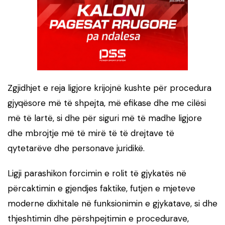
Zgjidhjet e reja ligjore krijojnë kushte për procedura
gjyqësore më të shpejta, më efikase dhe me cilësi
më të lartë, si dhe për siguri më të madhe ligjore
dhe mbrojtje më të mirë të të drejtave të
qytetarëve dhe personave juridikë.
Ligji parashikon forcimin e rolit të gjykatës në
përcaktimin e gjendjes faktike, futjen e mjeteve
moderne dixhitale në funksionimin e gjykatave, si dhe
thjeshtimin dhe përshpejtimin e procedurave,