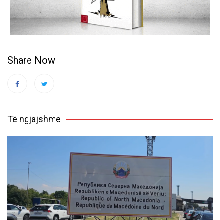
Share Now
Të ngjajshme