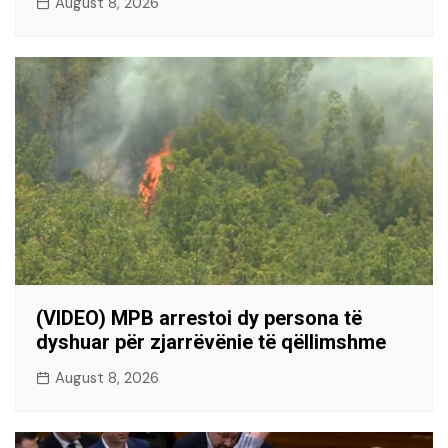
August 8, 2026
(VIDEO) MPB arrestoi dy persona të
dyshuar për zjarrëvënie të qëllimshme
August 8, 2026