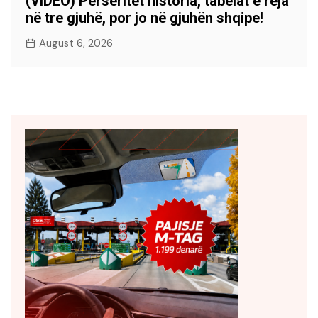
(VIDEO) Përsëritet historia, tabelat e reja
në tre gjuhë, por jo në gjuhën shqipe!
August 6, 2026