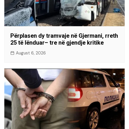
Përplasen dy tramvaje në Gjermani, rreth
25 të lënduar– tre në gjendje kritike
August 6, 2026