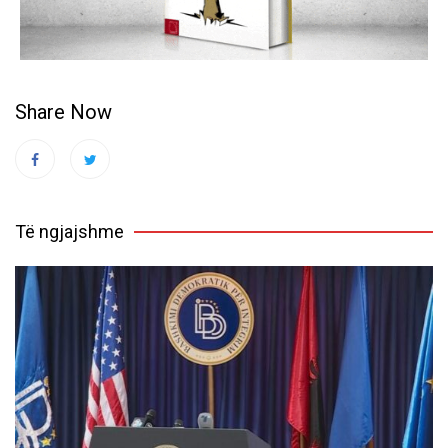
Share Now
Të ngjajshme