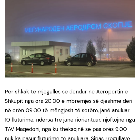
Për shkak të mjegullës së dendur në Aeroportin e
Shkupit nga ora 20:00 e mbrëmjes së djeshme deri
në orën 09:00 të mëngjesit të sotëm, janë anuluar
10 fluturime, ndërsa tre janë riorientuar, njoftojnë nga
TAV Maqedoni, nga ku theksojnë se pas orës 9:00
nuk ka pasur fluturime të anuluara. Sipas rregullave