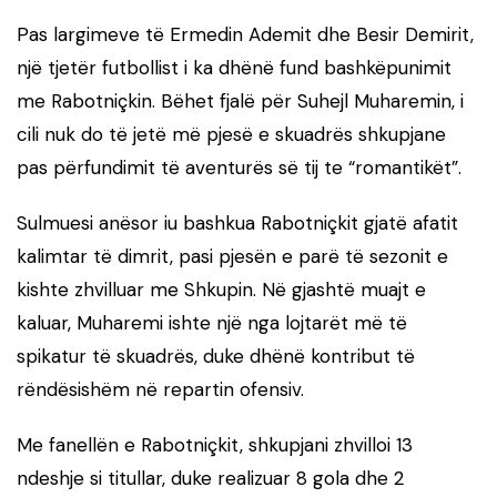
Pas largimeve të Ermedin Ademit dhe Besir Demirit,
një tjetër futbollist i ka dhënë fund bashkëpunimit
me Rabotniçkin. Bëhet fjalë për Suhejl Muharemin, i
cili nuk do të jetë më pjesë e skuadrës shkupjane
pas përfundimit të aventurës së tij te “romantikët”.
Sulmuesi anësor iu bashkua Rabotniçkit gjatë afatit
kalimtar të dimrit, pasi pjesën e parë të sezonit e
kishte zhvilluar me Shkupin. Në gjashtë muajt e
kaluar, Muharemi ishte një nga lojtarët më të
spikatur të skuadrës, duke dhënë kontribut të
rëndësishëm në repartin ofensiv.
Me fanellën e Rabotniçkit, shkupjani zhvilloi 13
ndeshje si titullar, duke realizuar 8 gola dhe 2