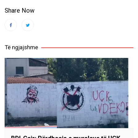
Share Now
Të ngjajshme