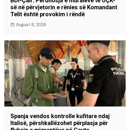
BDI-Çair: Përdhosja e muraleve të UÇK-
së në përvjetorin e rënies së Komandant
Telit është provokim i rëndë
August 8, 2026
Spanja vendos kontrolle kufitare ndaj
Italisë, përshkallëzohet përplasja për