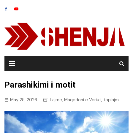
Skip
to
content
Parashikimi i motit
May 25, 2026
Lajme
Maqedoni e Veriut
toplajm
,
,