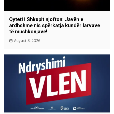
Qyteti i Shkupit njofton: Javën e
ardhshme nis spërkatja kundër larvave
të mushkonjave!
August 8, 2026