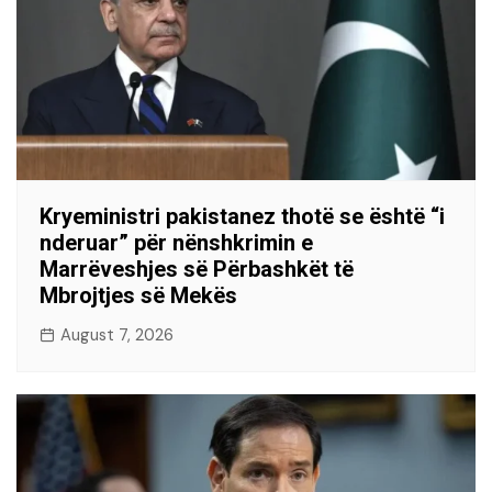
Kryeministri pakistanez thotë se është “i
nderuar” për nënshkrimin e
Marrëveshjes së Përbashkët të
Mbrojtjes së Mekës
August 7, 2026