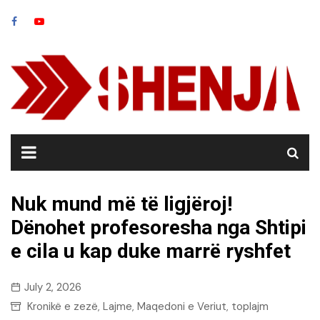
Skip
to
content
Nuk mund më të ligjëroj!
Dënohet profesoresha nga Shtipi
e cila u kap duke marrë ryshfet
July 2, 2026
Kronikë e zezë
Lajme
Maqedoni e Veriut
toplajm
,
,
,