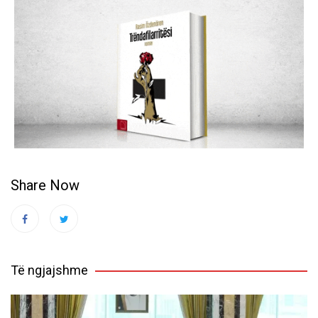
Share Now
Të ngjajshme