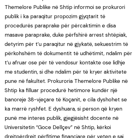
Themelore Publike në Shtip informoi se prokurori
publik i ka paraqitur propozim gjyqtarit të
procedurës paraprake për përcaktimin e disa
masave paraprake, duke përfshirë arrest shtëpiak,
detyrim për t’u paraqitur në gjykatë, sekuestrim të
përkohshëm të dokumentit të udhëtimit, ndalim për
t’u afruar ose për të vendosur kontakte ose lidhje
me studentin, si dhe ndalim për të kryer aktivitete
pune në fakultet. Prokuroria Themelore Publike në
Shtip ka filluar procedurë hetimore kundër një
banoreje 38-vjeçare të Koçanit, e cila dyshohet se
ka marrë ryshfet. E dyshuara, si person që kryen
punë me interes publik, gjegjësisht docente në
Universitetin “Goce Dellçev” në Shtip, kërkoi
drejtpërdrejt përfitime financiare për veten e saj