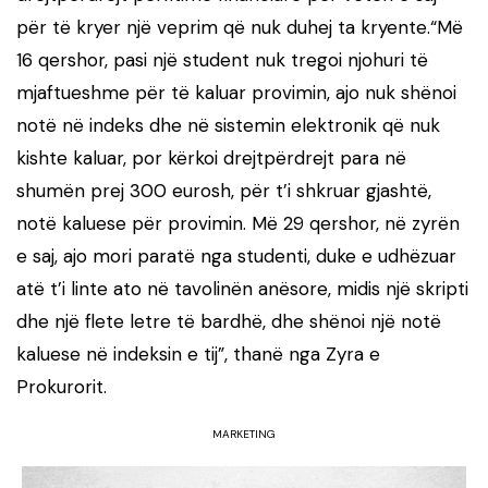
për të kryer një veprim që nuk duhej ta kryente.“Më
16 qershor, pasi një student nuk tregoi njohuri të
mjaftueshme për të kaluar provimin, ajo nuk shënoi
notë në indeks dhe në sistemin elektronik që nuk
kishte kaluar, por kërkoi drejtpërdrejt para në
shumën prej 300 eurosh, për t’i shkruar gjashtë,
notë kaluese për provimin. Më 29 qershor, në zyrën
e saj, ajo mori paratë nga studenti, duke e udhëzuar
atë t’i linte ato në tavolinën anësore, midis një skripti
dhe një flete letre të bardhë, dhe shënoi një notë
kaluese në indeksin e tij”, thanë nga Zyra e
Prokurorit.
MARKETING