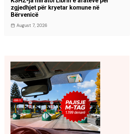
KSHZ-ja miratoi Librin e afateve për
zgjedhjet për kryetar komune në
Bërvenicë
August 7, 2026