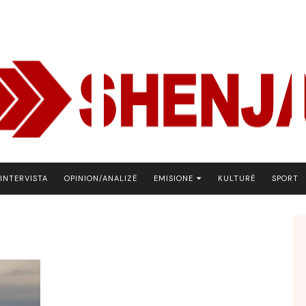
INTERVISTA
OPINION/ANALIZË
EMISIONE
KULTURË
SPORT
ARENA
BOTA NE FOKUS
EKONOMIKS
EMISION DEBATIV
FJALA