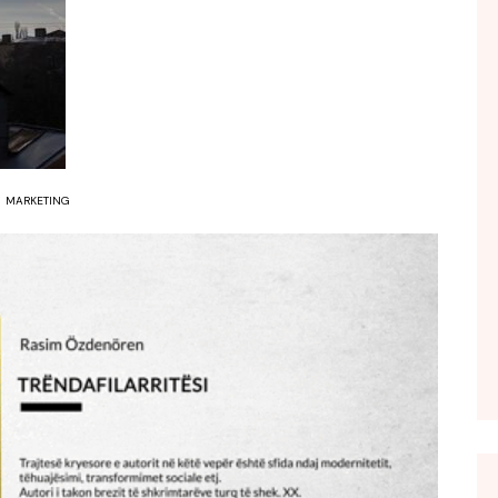
FOL POPULL
GJURMË
INTERVISTA EMISION
KONAKU
KU E KISHIM FJALEN
MARKETING
LIGJERATE FETARE
PARADITE ME NE
PIKËPAMJE
RECETA E DITES
RELAKS
RETRO JAVORE