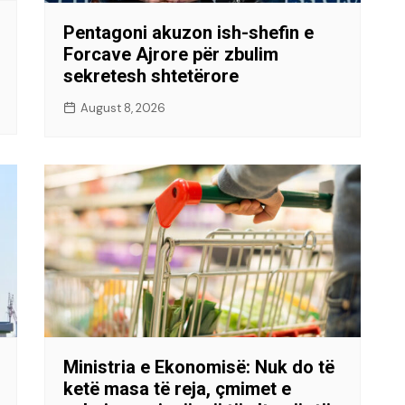
Pentagoni akuzon ish-shefin e
Forcave Ajrore për zbulim
sekretesh shtetërore
August 8, 2026
Ministria e Ekonomisë: Nuk do të
ketë masa të reja, çmimet e