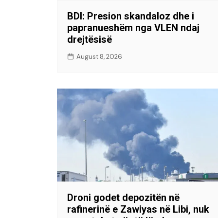
BDI: Presion skandaloz dhe i
papranueshëm nga VLEN ndaj
drejtësisë
August 8, 2026
Droni godet depozitën në
rafinerinë e Zawiyas në Libi, nuk