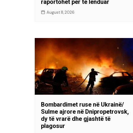
raportohet për të lënduar
August 8, 2026
Bombardimet ruse në Ukrainë/
Sulme ajrore në Dnipropetrovsk,
dy të vrarë dhe gjashtë të
plagosur