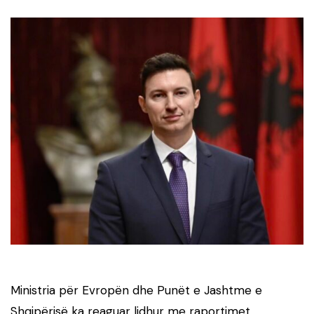
Ministria për Evropën dhe Punët e Jashtme e
Shqipërisë
ka reaguar lidhur me raportimet