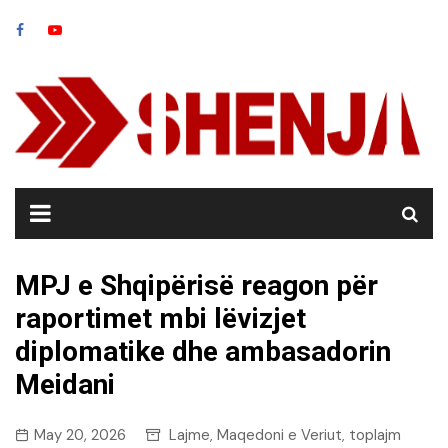
Skip
to
content
MPJ e Shqipërisë reagon për
raportimet mbi lëvizjet
diplomatike dhe ambasadorin
Meidani
May 20, 2026
Lajme
Maqedoni e Veriut
toplajm
,
,