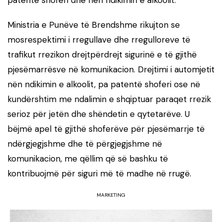
patentë shoferi dhe nën ndikimin e alkoolit.
Ministria e Punëve të Brendshme rikujton se
mosrespektimi i rregullave dhe rregulloreve të
trafikut rrezikon drejtpërdrejt sigurinë e të gjithë
pjesëmarrësve në komunikacion. Drejtimi i automjetit
nën ndikimin e alkoolit, pa patentë shoferi ose në
kundërshtim me ndalimin e shqiptuar paraqet rrezik
serioz për jetën dhe shëndetin e qytetarëve. U
bëjmë apel të gjithë shoferëve për pjesëmarrje të
ndërgjegjshme dhe të përgjegjshme në
komunikacion, me qëllim që së bashku të
kontribuojmë për siguri më të madhe në rrugë.
MARKETING