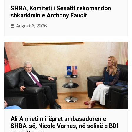
SHBA, Komiteti i Senatit rekomandon
shkarkimin e Anthony Faucit
August 6, 2026
Ali Ahmeti mirëpret ambasadoren e
SHBA-së, Nicole Varnes, në selinë e BDI-