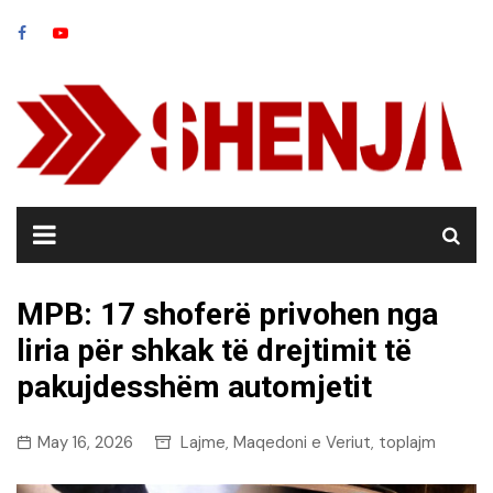
Skip
to
content
MPB: 17 shoferë privohen nga
liria për shkak të drejtimit të
pakujdesshëm automjetit
May 16, 2026
Lajme
Maqedoni e Veriut
toplajm
,
,