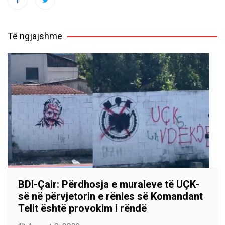
Të ngjajshme
BDI-Çair: Përdhosja e muraleve të UÇK-
së në përvjetorin e rënies së Komandant
Telit është provokim i rëndë