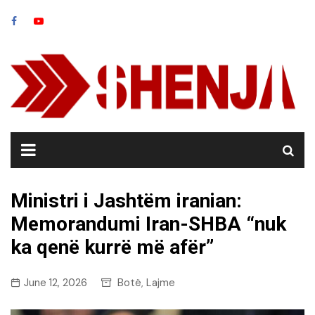
Skip
to
content
Ministri i Jashtëm iranian:
Memorandumi Iran-SHBA “nuk
ka qenë kurrë më afër”
June 12, 2026
Botë
Lajme
,