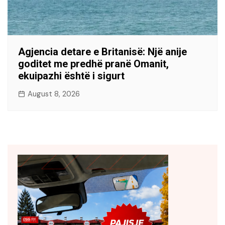
Agjencia detare e Britanisë: Një anije
goditet me predhë pranë Omanit,
ekuipazhi është i sigurt
August 8, 2026