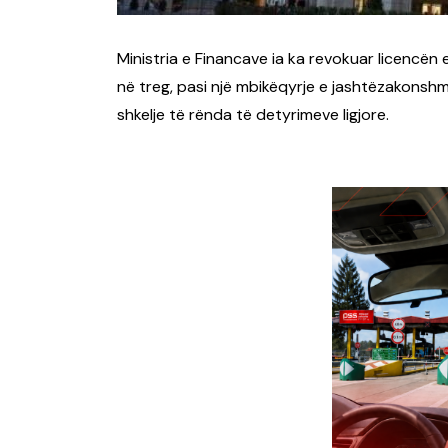
Ministria e Financave ia ka revokuar licencë
në treg, pasi një mbikëqyrje e jashtëzakonsh
shkelje të rënda të detyrimeve ligjore.