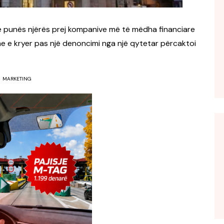
n e punës njërës prej kompanive më të mëdha financiare
me e kryer pas një denoncimi nga një qytetar përcaktoi
MARKETING