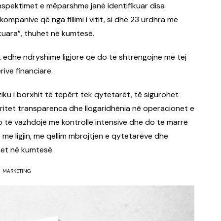
inspektimet e mëparshme janë identifikuar disa
ompanive që nga fillimi i vitit, si dhe 23 urdhra me
fikuara”, thuhet në kumtesë.
it edhe ndryshime ligjore që do të shtrëngojnë më tej
ive financiare.
eziku i borxhit të tepërt tek qytetarët, të sigurohet
ritet transparenca dhe llogaridhënia në operacionet e
o të vazhdojë me kontrolle intensive dhe do të marrë
me ligjin, me qëllim mbrojtjen e qytetarëve dhe
ohet në kumtesë.
MARKETING