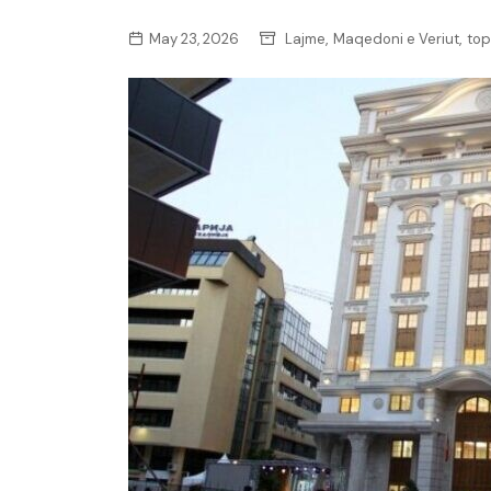
,
,
May 23, 2026
Lajme
Maqedoni e Veriut
top