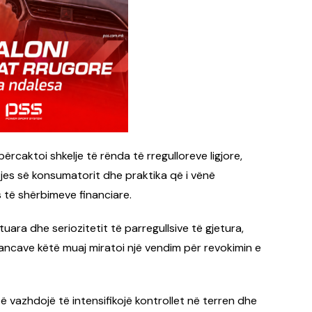
ërcaktoi shkelje të rënda të rregulloreve ligjore,
jes së konsumatorit dhe praktika që i vënë
 të shërbimeve financiare.
uara dhe seriozitetit të parregullsive të gjetura,
inancave këtë muaj miratoi një vendim për revokimin e
ë vazhdojë të intensifikojë kontrollet në terren dhe