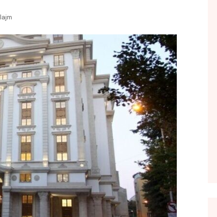
FOL POPULL
lajm
GJURMË
INTERVISTA EMISION
KONAKU
KU E KISHIM FJALEN
LIGJERATE FETARE
PARADITE ME NE
PIKËPAMJE
RECETA E DITES
RELAKS
RETRO JAVORE