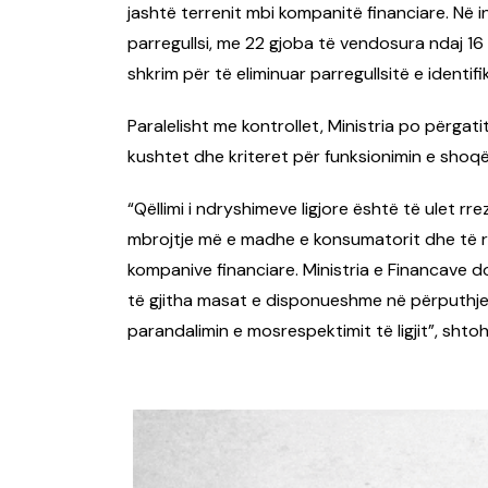
jashtë terrenit mbi kompanitë financiare. Në 
parregullsi, me 22 gjoba të vendosura ndaj 16 k
shkrim për të eliminuar parregullsitë e identi
Paralelisht me kontrollet, Ministria po përgat
kushtet dhe kriteret për funksionimin e shoqër
“Qëllimi i ndryshimeve ligjore është të ulet rr
mbrojtje më e madhe e konsumatorit dhe të r
kompanive financiare. Ministria e Financave d
të gjitha masat e disponueshme në përputhje 
parandalimin e mosrespektimit të ligjit”, sht