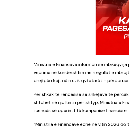
Ministria e Financave informon se mbikëqyrja p
veprime në kundërshtim me rregullat e mbrojt
drejtpërdrejt në rrezik qytetarët – përdorues
Për shkak të rëndësisë së shkeljeve të përcakt
shtohet në njoftimin për shtyp, Ministria e F
licencës së operimit të kompanisë financiare.
“Ministria e Financave edhe në vitin 2026 do t