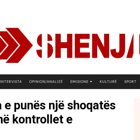
INTERVISTA
OPINION/ANALIZË
EMISIONE
KULTURË
SPORT
ARENA
a e punës një shoqatës
BOTA NE FOKUS
në kontrollet e
EKONOMIKS
EMISION DEBATIV
FJALA