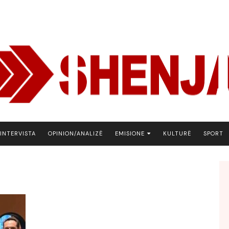
INTERVISTA
OPINION/ANALIZË
EMISIONE
KULTURË
SPORT
ARENA
BOTA NE FOKUS
EKONOMIKS
EMISION DEBATIV
FJALA