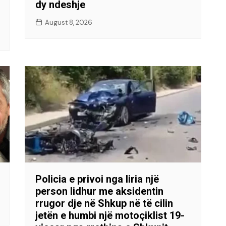
dy ndeshje
August 8, 2026
Policia e privoi nga liria një
person lidhur me aksidentin
rrugor dje në Shkup në të cilin
jetën e humbi një motoçiklist 19-