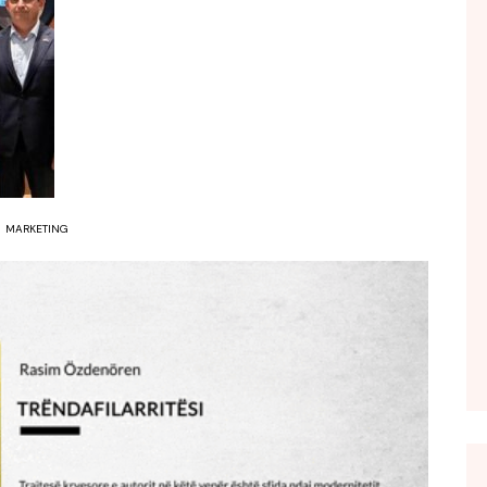
FOL POPULL
GJURMË
INTERVISTA EMISION
KONAKU
KU E KISHIM FJALEN
LIGJERATE FETARE
MARKETING
PARADITE ME NE
PIKËPAMJE
RECETA E DITES
RELAKS
RETRO JAVORE