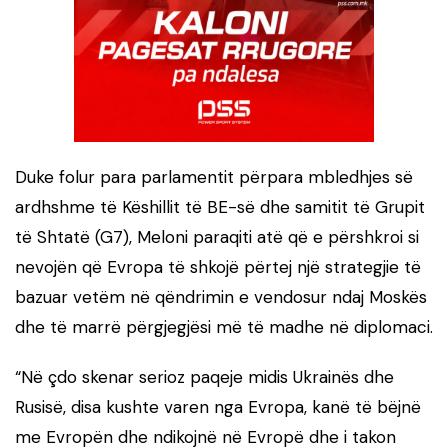
Duke folur para parlamentit përpara mbledhjes së
ardhshme të Këshillit të BE-së dhe samitit të Grupit
të Shtatë (G7), Meloni paraqiti atë që e përshkroi si
nevojën që Evropa të shkojë përtej një strategjie të
bazuar vetëm në qëndrimin e vendosur ndaj Moskës
dhe të marrë përgjegjësi më të madhe në diplomaci.
“Në çdo skenar serioz paqeje midis Ukrainës dhe
Rusisë, disa kushte varen nga Evropa, kanë të bëjnë
me Evropën dhe ndikojnë në Evropë dhe i takon