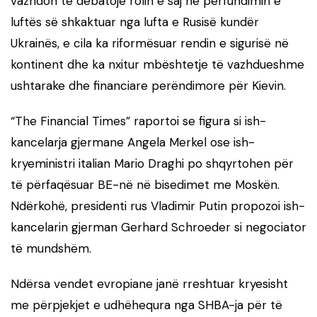
vazhdon të debatojë rolin e saj në përfundimin e
luftës së shkaktuar nga lufta e Rusisë kundër
Ukrainës, e cila ka riformësuar rendin e sigurisë në
kontinent dhe ka nxitur mbështetje të vazhdueshme
ushtarake dhe financiare perëndimore për Kievin.
“The Financial Times” raportoi se figura si ish-
kancelarja gjermane Angela Merkel ose ish-
kryeministri italian Mario Draghi po shqyrtohen për
të përfaqësuar BE-në në bisedimet me Moskën.
Ndërkohë, presidenti rus Vladimir Putin propozoi ish-
kancelarin gjerman Gerhard Schroeder si negociator
të mundshëm.
Ndërsa vendet evropiane janë rreshtuar kryesisht
me përpjekjet e udhëhequra nga SHBA-ja për të