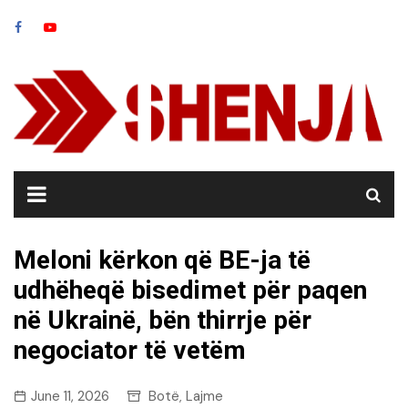
Skip
to
content
Meloni kërkon që BE-ja të
udhëheqë bisedimet për paqen
në Ukrainë, bën thirrje për
negociator të vetëm
June 11, 2026
Botë
Lajme
,