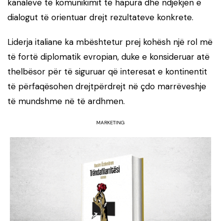
kanaleve të komunikimit të hapura dhe ndjekjen e
dialogut të orientuar drejt rezultateve konkrete.
Liderja italiane ka mbështetur prej kohësh një rol më
të fortë diplomatik evropian, duke e konsideruar atë
thelbësor për të siguruar që interesat e kontinentit
të përfaqësohen drejtpërdrejt në çdo marrëveshje
të mundshme në të ardhmen.
MARKETING