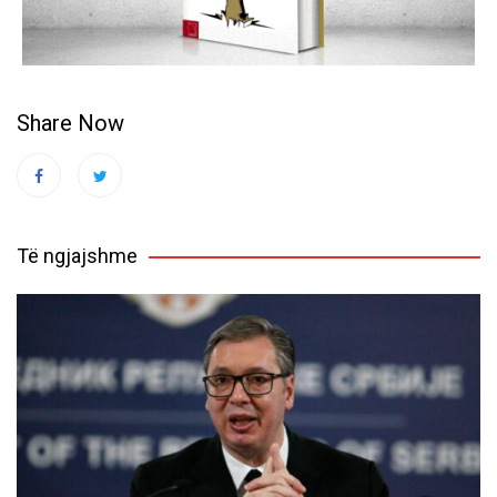
Share Now
Të ngjajshme