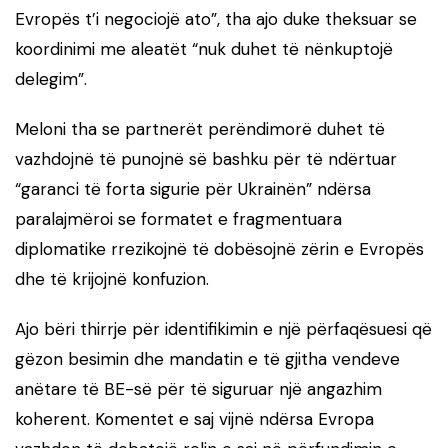
Evropës t’i negociojë ato”, tha ajo duke theksuar se
koordinimi me aleatët “nuk duhet të nënkuptojë
delegim”.
Meloni tha se partnerët perëndimorë duhet të
vazhdojnë të punojnë së bashku për të ndërtuar
“garanci të forta sigurie për Ukrainën” ndërsa
paralajmëroi se formatet e fragmentuara
diplomatike rrezikojnë të dobësojnë zërin e Evropës
dhe të krijojnë konfuzion.
Ajo bëri thirrje për identifikimin e një përfaqësuesi që
gëzon besimin dhe mandatin e të gjitha vendeve
anëtare të BE-së për të siguruar një angazhim
koherent. Komentet e saj vijnë ndërsa Evropa