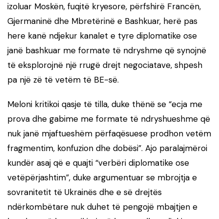
izoluar Moskën, fuqitë kryesore, përfshirë Francën,
Gjermaninë dhe Mbretërinë e Bashkuar, herë pas
here kanë ndjekur kanalet e tyre diplomatike ose
janë bashkuar me formate të ndryshme që synojnë
të eksplorojnë një rrugë drejt negociatave, shpesh
pa një zë të vetëm të BE-së.
Meloni kritikoi qasje të tilla, duke thënë se “ecja me
prova dhe gabime me formate të ndryshueshme që
nuk janë mjaftueshëm përfaqësuese prodhon vetëm
fragmentim, konfuzion dhe dobësi”. Ajo paralajmëroi
kundër asaj që e quajti “verbëri diplomatike ose
vetëpërjashtim”, duke argumentuar se mbrojtja e
sovranitetit të Ukrainës dhe e së drejtës
ndërkombëtare nuk duhet të pengojë mbajtjen e