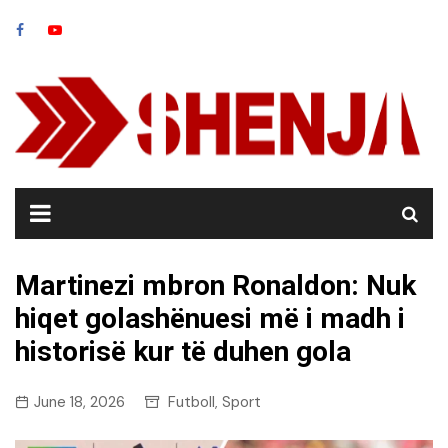
Skip
to
content
Martinezi mbron Ronaldon: Nuk
hiqet golashënuesi më i madh i
historisë kur të duhen gola
June 18, 2026
Futboll
Sport
,