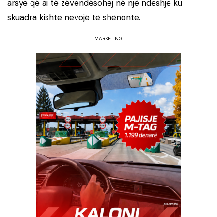
arsye që ai të zëvendësohej në një ndeshje ku
skuadra kishte nevojë të shënonte.
MARKETING