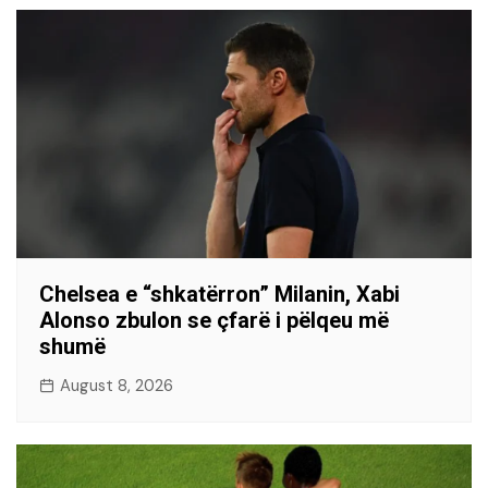
Chelsea e “shkatërron” Milanin, Xabi
Alonso zbulon se çfarë i pëlqeu më
shumë
August 8, 2026