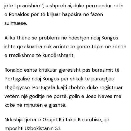
jetë i pranishëm”, u shpreh ai, duke përmendur rolin
e Ronaldos për të krijuar hapësira në fazën
sulmuese.
Ai ka thënë se problemi në ndeshjen ndaj Kongos
ishte që skuadra nuk arrinte të çonte topin në zonën
e rrezikshme të kundërshtarit.
Ronaldo është kritikuar gjerësisht pas barazimit të
Portugalisë ndaj Kongos për shkak të paraqitjes
zhgënjyese. Portugalia luajti zbehtë, duke regjistruar
vetëm një goditje në portë, golin e Joao Neves me
kokë në minutën e gjashtë.
Ndeshja tjetër e Grupit K i takoi Kolumbisë, që
mposhti Uzbekistanin 3:1.