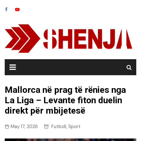
Skip
to
content
Mallorca në prag të rënies nga
La Liga – Levante fiton duelin
direkt për mbijetesë
May 17, 2026
Futboll
Sport
,