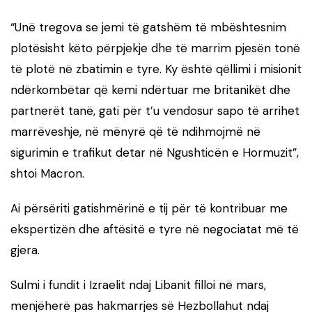
“Unë tregova se jemi të gatshëm të mbështesnim
plotësisht këto përpjekje dhe të marrim pjesën tonë
të plotë në zbatimin e tyre. Ky është qëllimi i misionit
ndërkombëtar që kemi ndërtuar me britanikët dhe
partnerët tanë, gati për t’u vendosur sapo të arrihet
marrëveshje, në mënyrë që të ndihmojmë në
sigurimin e trafikut detar në Ngushticën e Hormuzit”,
shtoi Macron.
Ai përsëriti gatishmërinë e tij për të kontribuar me
ekspertizën dhe aftësitë e tyre në negociatat më të
gjera.
Sulmi i fundit i Izraelit ndaj Libanit filloi në mars,
menjëherë pas hakmarrjes së Hezbollahut ndaj