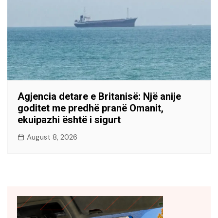
Agjencia detare e Britanisë: Një anije
goditet me predhë pranë Omanit,
ekuipazhi është i sigurt
August 8, 2026