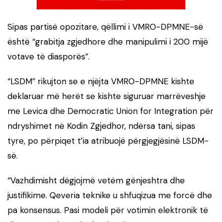
Sipas partisë opozitare, qëllimi i VMRO-DPMNE-së
është “grabitja zgjedhore dhe manipulimi i 200 mijë
votave të diasporës”.
“LSDM” rikujton se e njëjta VMRO-DPMNE kishte
deklaruar më herët se kishte siguruar marrëveshje
me
Levica
dhe
Democratic Union for Integration
për
ndryshimet në Kodin Zgjedhor, ndërsa tani, sipas
tyre, po përpiqet t’ia atribuojë përgjegjësinë LSDM-
së.
“Vazhdimisht dëgjojmë vetëm gënjeshtra dhe
justifikime. Qeveria teknike u shfuqizua me forcë dhe
pa konsensus. Pasi modeli për votimin elektronik të