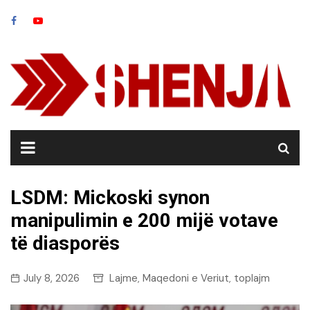
Skip
to
content
LSDM: Mickoski synon
manipulimin e 200 mijë votave
të diasporës
July 8, 2026
Lajme
Maqedoni e Veriut
toplajm
,
,