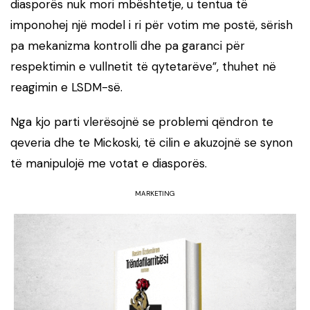
diasporës nuk mori mbështetje, u tentua të
imponohej një model i ri për votim me postë, sërish
pa mekanizma kontrolli dhe pa garanci për
respektimin e vullnetit të qytetarëve”, thuhet në
reagimin e LSDM-së.
Nga kjo parti vlerësojnë se problemi qëndron te
qeveria dhe te Mickoski, të cilin e akuzojnë se synon
të manipulojë me votat e diasporës.
MARKETING