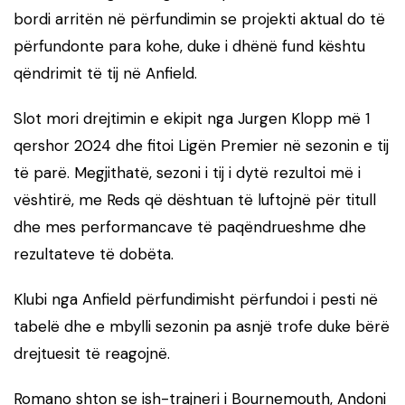
bordi arritën në përfundimin se projekti aktual do të
përfundonte para kohe, duke i dhënë fund kështu
qëndrimit të tij në Anfield.
Slot mori drejtimin e ekipit nga Jurgen Klopp më 1
qershor 2024 dhe fitoi Ligën Premier në sezonin e tij
të parë. Megjithatë, sezoni i tij i dytë rezultoi më i
vështirë, me Reds që dështuan të luftojnë për titull
dhe mes performancave të paqëndrueshme dhe
rezultateve të dobëta.
Klubi nga Anfield përfundimisht përfundoi i pesti në
tabelë dhe e mbylli sezonin pa asnjë trofe duke bërë
drejtuesit të reagojnë.
Romano shton se ish-trajneri i Bournemouth, Andoni