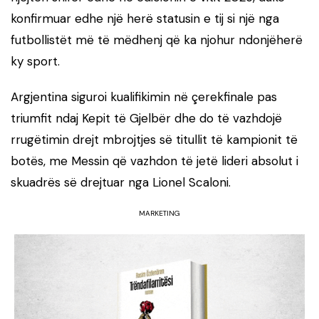
konfirmuar edhe një herë statusin e tij si një nga
futbollistët më të mëdhenj që ka njohur ndonjëherë
ky sport.
Argjentina siguroi kualifikimin në çerekfinale pas
triumfit ndaj Kepit të Gjelbër dhe do të vazhdojë
rrugëtimin drejt mbrojtjes së titullit të kampionit të
botës, me Messin që vazhdon të jetë lideri absolut i
skuadrës së drejtuar nga Lionel Scaloni.
MARKETING