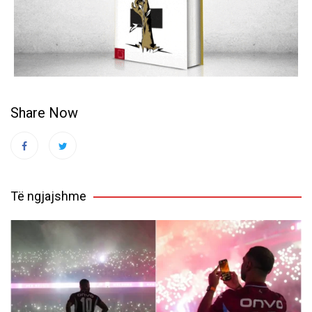
Share Now
Të ngjajshme