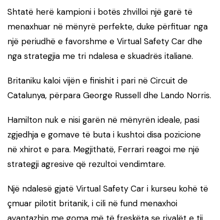
Shtatë herë kampioni i botës zhvilloi një garë të
menaxhuar në mënyrë perfekte, duke përfituar nga
një periudhë e favorshme e Virtual Safety Car dhe
nga strategjia me tri ndalesa e skuadrës italiane.
Britaniku kaloi vijën e finishit i pari në Circuit de
Catalunya, përpara George Russell dhe Lando Norris.
Hamilton nuk e nisi garën në mënyrën ideale, pasi
zgjedhja e gomave të buta i kushtoi disa pozicione
në xhirot e para. Megjithatë, Ferrari reagoi me një
strategji agresive që rezultoi vendimtare.
Një ndalesë gjatë Virtual Safety Car i kurseu kohë të
çmuar pilotit britanik, i cili në fund menaxhoi
avantazhin me goma më të freskëta se rivalët e tij.