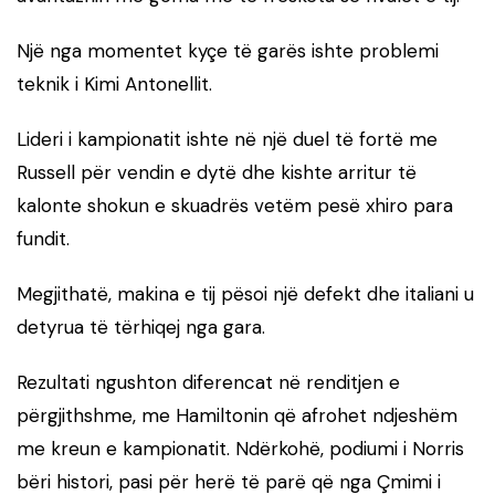
Një nga momentet kyçe të garës ishte problemi
teknik i Kimi Antonellit.
Lideri i kampionatit ishte në një duel të fortë me
Russell për vendin e dytë dhe kishte arritur të
kalonte shokun e skuadrës vetëm pesë xhiro para
fundit.
Megjithatë, makina e tij pësoi një defekt dhe italiani u
detyrua të tërhiqej nga gara.
Rezultati ngushton diferencat në renditjen e
përgjithshme, me Hamiltonin që afrohet ndjeshëm
me kreun e kampionatit. Ndërkohë, podiumi i Norris
bëri histori, pasi për herë të parë që nga Çmimi i