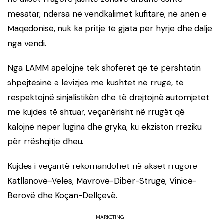
mesatar, ndërsa në vendkalimet kufitare, në anën e
Maqedonisë, nuk ka pritje të gjata për hyrje dhe dalje
nga vendi.
Nga LAMM apelojnë tek shoferët që të përshtatin
shpejtësinë e lëvizjes me kushtet në rrugë, të
respektojnë sinjalistikën dhe të drejtojnë automjetet
me kujdes të shtuar, veçanërisht në rrugët që
kalojnë nëpër lugina dhe gryka, ku ekziston rreziku
për rrëshqitje dheu.
Kujdes i veçantë rekomandohet në akset rrugore
Katllanovë-Veles, Mavrovë-Dibër-Strugë, Vinicë-
Berovë dhe Koçan-Dellçevë.
MARKETING