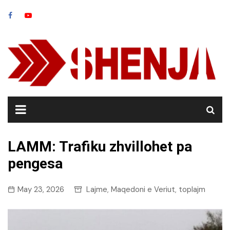
Skip
to
content
LAMM: Trafiku zhvillohet pa
pengesa
May 23, 2026
Lajme
Maqedoni e Veriut
toplajm
,
,