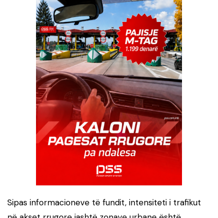
Sipas informacioneve të fundit, intensiteti i trafikut
në akset rrugore jashtë zonave urbane është