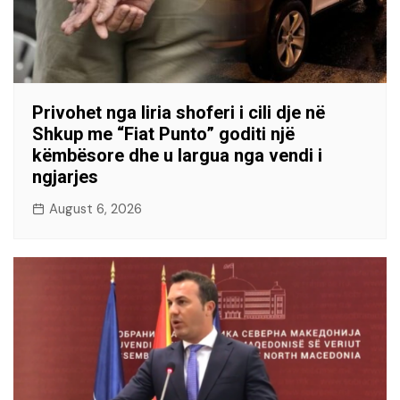
Privohet nga liria shoferi i cili dje në
Shkup me “Fiat Punto” goditi një
këmbësore dhe u largua nga vendi i
ngjarjes
August 6, 2026