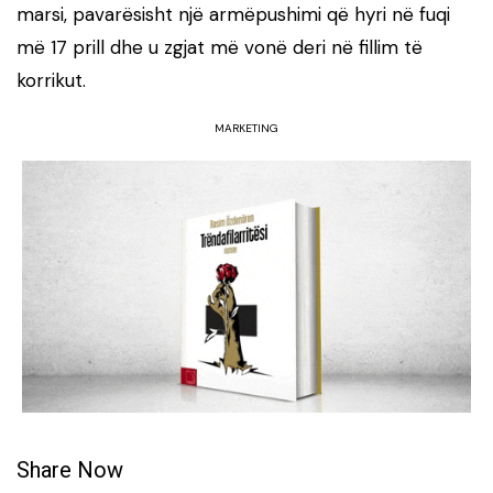
marsi, pavarësisht një armëpushimi që hyri në fuqi
më 17 prill dhe u zgjat më vonë deri në fillim të
korrikut.
MARKETING
Share Now