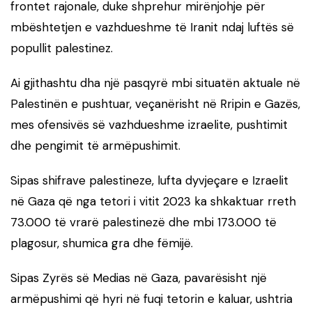
frontet rajonale, duke shprehur mirënjohje për
mbështetjen e vazhdueshme të Iranit ndaj luftës së
popullit palestinez.
Ai gjithashtu dha një pasqyrë mbi situatën aktuale në
Palestinën e pushtuar, veçanërisht në Rripin e Gazës,
mes ofensivës së vazhdueshme izraelite, pushtimit
dhe pengimit të armëpushimit.
Sipas shifrave palestineze, lufta dyvjeçare e Izraelit
në Gaza që nga tetori i vitit 2023 ka shkaktuar rreth
73.000 të vrarë palestinezë dhe mbi 173.000 të
plagosur, shumica gra dhe fëmijë.
Sipas Zyrës së Medias në Gaza, pavarësisht një
armëpushimi që hyri në fuqi tetorin e kaluar, ushtria