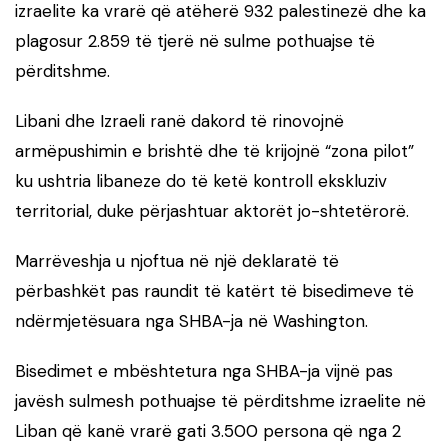
izraelite ka vrarë që atëherë 932 palestinezë dhe ka
plagosur 2.859 të tjerë në sulme pothuajse të
përditshme.
Libani dhe Izraeli ranë dakord të rinovojnë
armëpushimin e brishtë dhe të krijojnë “zona pilot”
ku ushtria libaneze do të ketë kontroll ekskluziv
territorial, duke përjashtuar aktorët jo-shtetërorë.
Marrëveshja u njoftua në një deklaratë të
përbashkët pas raundit të katërt të bisedimeve të
ndërmjetësuara nga SHBA-ja në Washington.
Bisedimet e mbështetura nga SHBA-ja vijnë pas
javësh sulmesh pothuajse të përditshme izraelite në
Liban që kanë vrarë gati 3.500 persona që nga 2