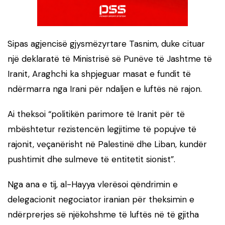
Sipas agjencisë gjysmëzyrtare Tasnim, duke cituar
një deklaratë të Ministrisë së Punëve të Jashtme të
Iranit, Araghchi ka shpjeguar masat e fundit të
ndërmarra nga Irani për ndaljen e luftës në rajon.
Ai theksoi “politikën parimore të Iranit për të
mbështetur rezistencën legjitime të popujve të
rajonit, veçanërisht në Palestinë dhe Liban, kundër
pushtimit dhe sulmeve të entitetit sionist”.
Nga ana e tij, al-Hayya vlerësoi qëndrimin e
delegacionit negociator iranian për theksimin e
ndërprerjes së njëkohshme të luftës në të gjitha