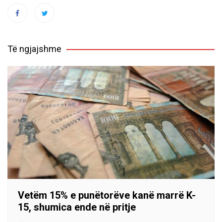
Të ngjajshme
Vetëm 15% e punëtorëve kanë marrë K-
15, shumica ende në pritje