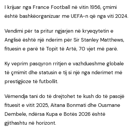
I krijuar nga France Football në vitin 1956, çmimi
është bashkëorganizuar me UEFA-n që nga viti 2024.
Vendimi për ta pritur ngjarjen në kryeqytetin e
Anglisë është një nderim për Sir Stanley Matthews,
fituesin e parë të Topit të Artë, 70 vjet më parë.
Ky veprim pasqyron rritjen e vazhdueshme globale
të çmimit dhe statusin e tij si një nga nderimet më
prestigjioze të futbollit.
Vëmendja tani do të drejtohet te kush do të pasojë
fituesit e vitit 2025, Aitana Bonmati dhe Ousmane
Dembele, ndërsa Kupa e Botës 2026 është
gjithashtu në horizont.