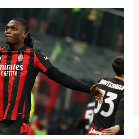
FOL POPULL
GJURMË
INTERVISTA EMISION
KONAKU
KU E KISHIM FJALEN
LIGJERATE FETARE
PARADITE ME NE
PIKËPAMJE
RECETA E DITES
RELAKS
RETRO JAVORE