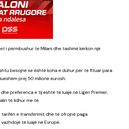
ihet i përmbushur te Milani dhe tashmë kërkon një
ashtu besojnë se është koha e duhur për të fituar para
ueshëm prej 50 milionë eurosh.
e preferenca e tij është të luajë në Ligën Premier,
in të lidhur me të.
 tarifën e transferimit dhe të ofrojnë paga
 vazhdojë të luajë në Evropë.