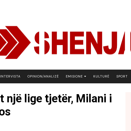
INTERVISTA
OPINION/ANALIZË
EMISIONE
KULTURË
SPORT
ARENA
 një lige tjetër, Milani i
BOTA NE FOKUS
os
EKONOMIKS
EMISION DEBATIV
FJALA