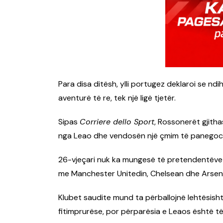
Para disa ditësh, ylli portugez deklaroi se nd
aventurë të re, tek një ligë tjetër.
Sipas
Corriere dello Sport
, Rossonerët gjith
nga Leao dhe vendosën një çmim të panegoci
26-vjeçari nuk ka mungesë të pretendentëve dh
me Manchester Unitedin, Chelsean dhe Arsenal
Klubet saudite mund ta përballojnë lehtësisht
fitimprurëse, por përparësia e Leaos është të