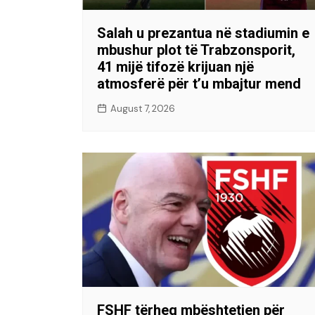
Salah u prezantua në stadiumin e
mbushur plot të Trabzonsporit,
41 mijë tifozë krijuan një
atmosferë për t’u mbajtur mend
August 7, 2026
FSHF tërheq mbështetjen për