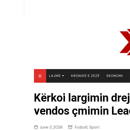
Skip
to
content
LAJME
KRONIKË E ZEZË
EKONOMI
MAQEDONI E VERIUT
Kërkoi largimin drejt
KOSOVË
vendos çmimin Lea
SHQIPËRI
RAJON
BOTË
,
June 3, 2026
Futboll
Sport