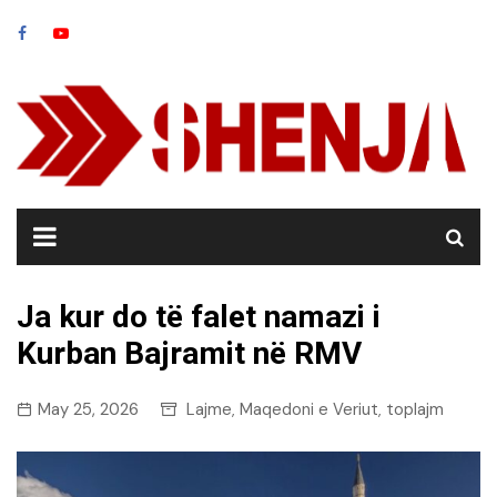
Skip
to
content
Ja kur do të falet namazi i
Kurban Bajramit në RMV
May 25, 2026
Lajme
Maqedoni e Veriut
toplajm
,
,