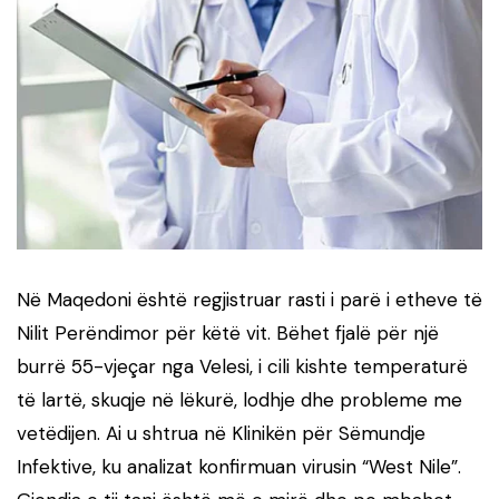
Në Maqedoni është regjistruar rasti i parë i etheve të
Nilit Perëndimor për këtë vit. Bëhet fjalë për një
burrë 55-vjeçar nga Velesi, i cili kishte temperaturë
të lartë, skuqje në lëkurë, lodhje dhe probleme me
vetëdijen. Ai u shtrua në Klinikën për Sëmundje
Infektive, ku analizat konfirmuan virusin “West Nile”.