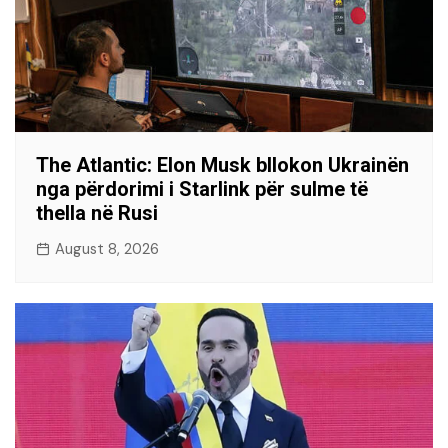
The Atlantic: Elon Musk bllokon Ukrainën
nga përdorimi i Starlink për sulme të
thella në Rusi
August 8, 2026