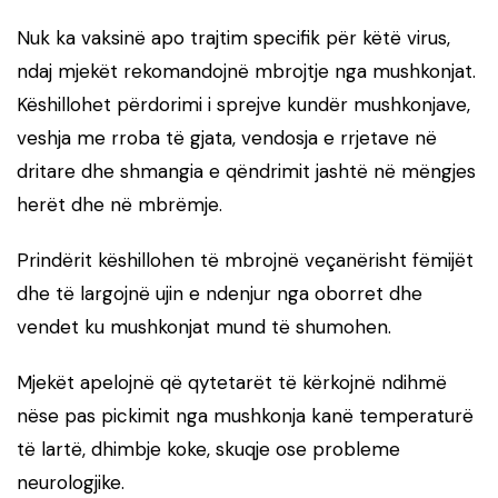
Nuk ka vaksinë apo trajtim specifik për këtë virus,
ndaj mjekët rekomandojnë mbrojtje nga mushkonjat.
Këshillohet përdorimi i sprejve kundër mushkonjave,
veshja me rroba të gjata, vendosja e rrjetave në
dritare dhe shmangia e qëndrimit jashtë në mëngjes
herët dhe në mbrëmje.
Prindërit këshillohen të mbrojnë veçanërisht fëmijët
dhe të largojnë ujin e ndenjur nga oborret dhe
vendet ku mushkonjat mund të shumohen.
Mjekët apelojnë që qytetarët të kërkojnë ndihmë
nëse pas pickimit nga mushkonja kanë temperaturë
të lartë, dhimbje koke, skuqje ose probleme
neurologjike.