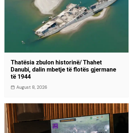
Thatësia zbulon historinë/ Thahet
Danubi, dalin mbetje të flotës gjermane
të 1944
August 8, 2026