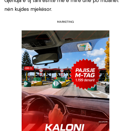
Gjendja e tij tani është më e mirë dhe po mbahet
nën kujdes mjekësor.
MARKETING