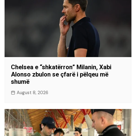
Chelsea e “shkatërron” Milanin, Xabi
Alonso zbulon se çfarë i pëlqeu më
shumë
August 8, 2026